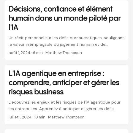
stochastiques à capacité limitée’ et leurs implications
Décisions, confiance et élément
pour le développement de l’IA.
humain dans un monde piloté par
l'IA
Un récit personnel sur les défis bureaucratiques, soulignant
la valeur irremplaçable du jugement humain et de
l’empathie dans un monde de plus en plus automatisé.
août 1, 2024
· 6 min · Matthew Thompson
Cette histoire souligne l’importance de garder les humains
dans la boucle des processus décisionnels pilotés par l’IA.
L'IA agentique en entreprise :
comprendre, anticiper et gérer les
risques business
Découvrez les enjeux et les risques de l’IA agentique pour
les entreprises. Apprenez à anticiper et gérer les défis
technologiques, opérationnels, stratégiques et éthiques
juillet 1, 2024
· 10 min · Matthew Thompson
liés à cette révolution.