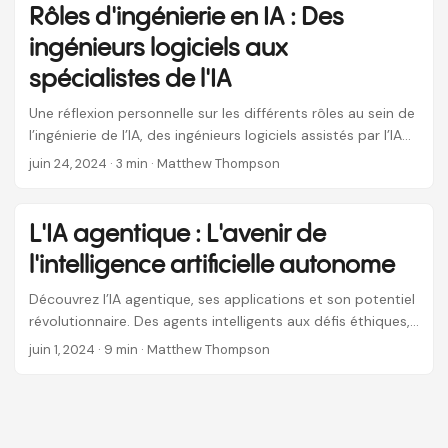
Rôles d'ingénierie en IA : Des
ingénieurs logiciels aux
spécialistes de l'IA
Une réflexion personnelle sur les différents rôles au sein de
l’ingénierie de l’IA, des ingénieurs logiciels assistés par l’IA
aux ingénieurs spécialisés en systèmes d’IA, écrite en route
juin 24, 2024
· 3 min · Matthew Thompson
pour l’AI Engineer World Fair.
L'IA agentique : L'avenir de
l'intelligence artificielle autonome
Découvrez l’IA agentique, ses applications et son potentiel
révolutionnaire. Des agents intelligents aux défis éthiques,
plongez dans l’avenir de l’IA autonome.
juin 1, 2024
· 9 min · Matthew Thompson