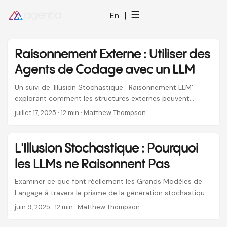
☰
|
En
Raisonnement Externe : Utiliser des
Agents de Codage avec un LLM
Un suivi de ‘Illusion Stochastique : Raisonnement LLM’
explorant comment les structures externes peuvent
augmenter les capacités des LLMs dans le développement
juillet 17, 2025
· 12 min · Matthew Thompson
logiciel. Apprenez comment la Conception Pilotée par le
Domaine (Domain-Driven Design), le Développement
Piloté par les Tests (Test-Driven Development) et la
L'Illusion Stochastique : Pourquoi
validation systématique peuvent transformer des
les LLMs ne Raisonnent Pas
assistants de codage peu fiables en partenaires de
développement fiables.
Examiner ce que font réellement les Grands Modèles de
Langage à travers le prisme de la génération stochastique
plutôt que du raisonnement. Utilisant les recherches
juin 9, 2025
· 12 min · Matthew Thompson
d’Apple et le travail d’Auto-Cohérence de Google comme
bornes pour définir les limites des ‘constructeurs